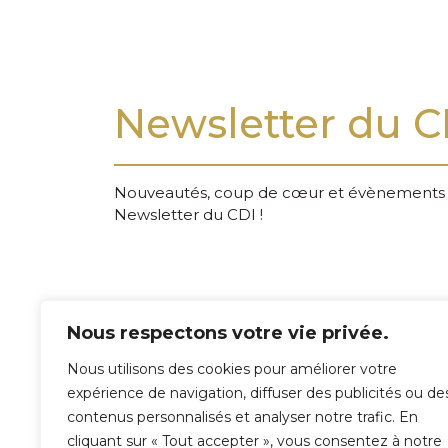
Newsletter du C
Nouveautés, coup de cœur et évènements à 
Newsletter du CDI !
Nous respectons votre vie privée.
Version élèves & parents Newsletter d’octobre 202
Retrouvez également la newsletter du CDI d
Nous utilisons des cookies pour améliorer votre
expérience de navigation, diffuser des publicités ou de
contenus personnalisés et analyser notre trafic. En
cliquant sur « Tout accepter », vous consentez à notre