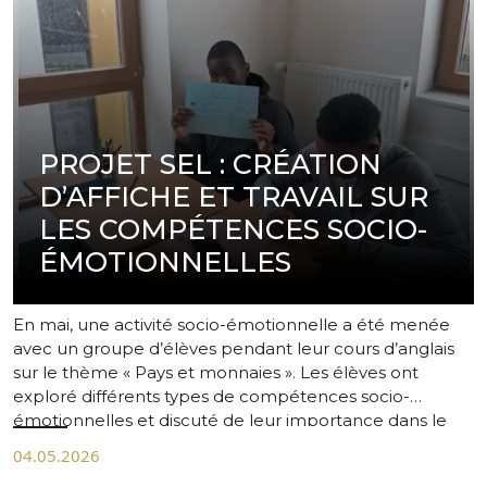
PROJET SEL : CRÉATION
D’AFFICHE ET TRAVAIL SUR
LES COMPÉTENCES SOCIO-
ÉMOTIONNELLES
En mai, une activité socio-émotionnelle a été menée
avec un groupe d’élèves pendant leur cours d’anglais
sur le thème « Pays et monnaies ». Les élèves ont
exploré différents types de compétences socio-
émotionnelles et discuté de leur importance dans le
monde professionnel.
04.05.2026