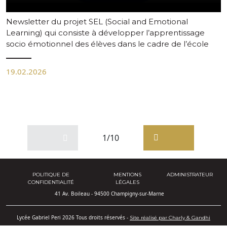
Newsletter du projet SEL (Social and Emotional
Learning) qui consiste à développer l’apprentissage
socio émotionnel des élèves dans le cadre de l’école
19.02.2026
1/10
POLITIQUE DE
MENTIONS
ADMINISTRATEUR
CONFIDENTIALITÉ
LÉGALES
41 Av. Boileau - 94500 Champigny-sur-Marne
Lycée Gabriel Peri 2026 Tous droits réservés -
Site réalisé par Charly & Gandhi