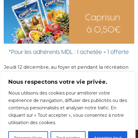
Jeudi 12 décembre, au foyer et pendant la récréation
du matin (9h55), la MDL fera une vente de mini-
viennoiseries et boissons.
Nous respectons votre vie privée.
Les adhérents à la Maison des lycéens auront droit à
Nous utilisons des cookies pour améliorer votre
certains avantages. Une mini-viennoiserie achetée =
expérience de navigation, diffuser des publicités ou des
une offerte, sur présentation de la carte adhérent.
contenus personnalisés et analyser notre trafic. En
cliquant sur « Tout accepter », vous consentez à notre
utilisation des cookies.
Personnaliser
Tout rejeter
Accepter tout